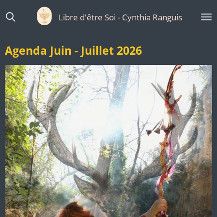
Passer
Libre d'être Soi - Cynthia Ranguis
au
contenu
principal
Agenda Juin - Juillet 2026