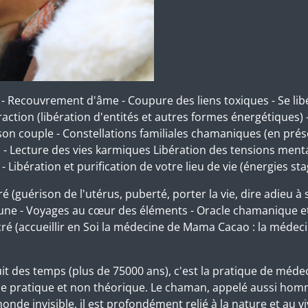
ur - Recouvrement d'âme - Coupure des liens toxiques - Se li
xtraction (libération d'entités et autres formes énergétiques)
son couple - Constellations familiales chamaniques (en prés
- Lecture des vies karmiques Libération des tensions menta
ibération et purification de votre lieu de vie (énergies stag
ré (guérison de l'utérus, puberté, porter la vie, dire adieu à
 Lune - Voyages au cœur des éléments - Oracle chamanique e
é (accueillir en Soi la médecine de Mama Cacao : la médec
uit des temps (plus de 75000 ans), c'est la pratique de méde
 voie pratique et non théorique. Le chaman, appelé aussi h
onde invisible, il est profondément relié à la nature et au v