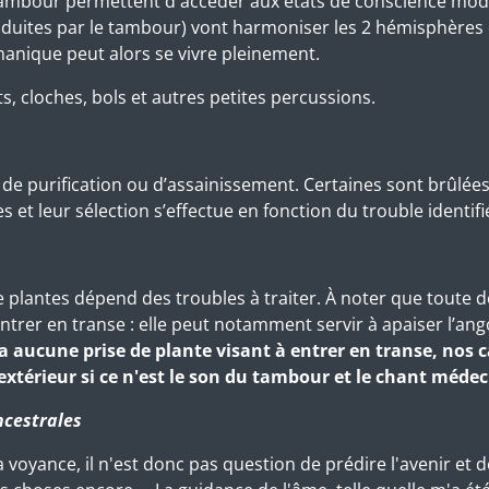
mbour permettent d'accéder aux états de conscience modifi
duites par le tambour) vont harmoniser les 2 hémisphères du
anique peut alors se vivre pleinement.
ts, cloches, bols et autres petites percussions.
ns de purification ou d’assainissement. Certaines sont brûlée
 et leur sélection s’effectue en fonction du trouble identifi
e plantes dépend des troubles à traiter. À noter que toute
rer en transe : elle peut notamment servir à apaiser l’ango
y a aucune prise de plante visant à entrer en transe, nos
extérieur si ce n'est le son du tambour et le chant médec
ncestrales
 voyance, il n'est donc pas question de prédire l'avenir et de