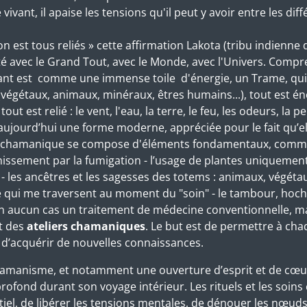
ivant, il apaise les tensions qu'il peut y avoir entre les dif
 on est tous reliés » cette affirmation Lakota (tribu indien
té avec le Grand Tout, avec le Monde, avec l'Univers. Compr
vant est comme une immense toile d'énergie, un Trame, q
 (végétaux, animaux, minéraux, êtres humains...), tout est én
ut est relié : le vent, l'eau, la terre, le feu, les odeurs, la p
 aujourd’hui une forme moderne, appréciée pour le fait qu’el
ie chamanique se compose d'éléments fondamentaux, comme l
inissement par la fumigation - l’usage de plantes uniquemen
t - les ancêtres et les sagesses des totems : animaux, végéta
 qui me traversent au moment du "soin" - le tambour, hoch
n aucun cas un traitement de médecine conventionnelle, ma
t des
ateliers chamaniques
. Le but est de permettre à ch
d’acquérir de nouvelles connaissances.
amanisme, et notamment une ouverture d’esprit et de cœur ver
fond durant son voyage intérieur. Les rituels et les soins 
tiel, de libérer les tensions mentales, de dénouer les nœu