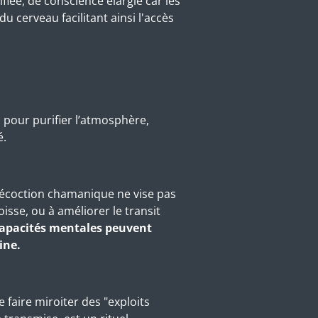
ée, de conscience élargie car les
 cerveau facilitant ainsi l'accès
s pour purifier l’atmosphère,
é.
 décoction chamanique ne vise pas
isse, ou à améliorer le transit
 capacités mentales peuvent
ine.
 faire miroiter des "exploits