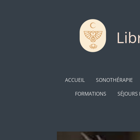
Passer
au
contenu
principal
Lib
ACCUEIL
SONOTHÉRAPIE
FORMATIONS
SÉJOURS 